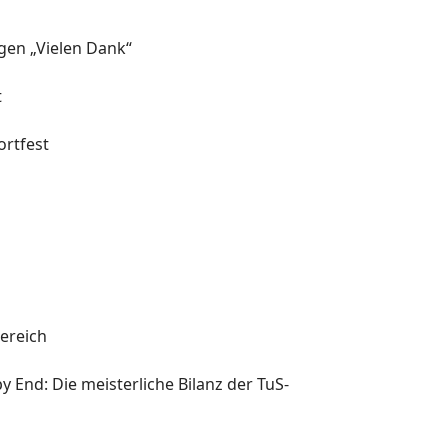
agen „Vielen Dank“
t
rtfest
l
ereich
y End: Die meisterliche Bilanz der TuS-