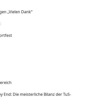
agen „Vielen Dank“
t
rtfest
l
ereich
y End: Die meisterliche Bilanz der TuS-