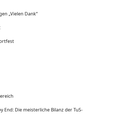
agen „Vielen Dank“
t
rtfest
l
ereich
y End: Die meisterliche Bilanz der TuS-