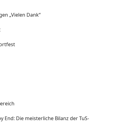
agen „Vielen Dank“
t
rtfest
l
ereich
y End: Die meisterliche Bilanz der TuS-