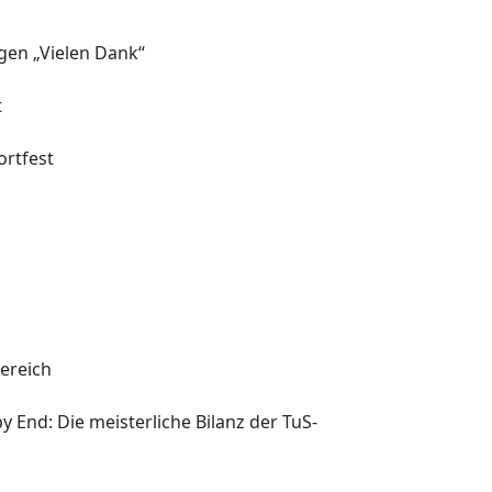
agen „Vielen Dank“
t
rtfest
l
ereich
y End: Die meisterliche Bilanz der TuS-