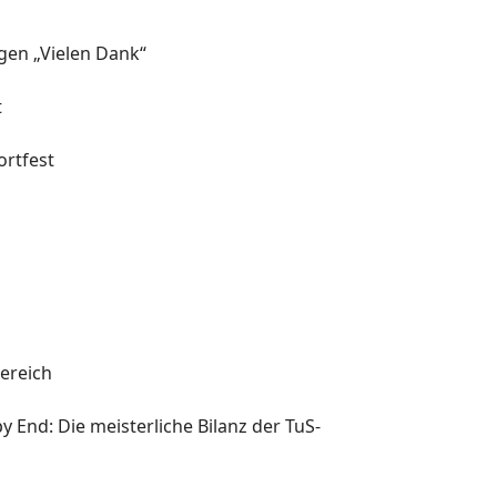
agen „Vielen Dank“
t
rtfest
l
ereich
y End: Die meisterliche Bilanz der TuS-