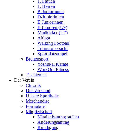
1. Frauen
1. Herren
B-Juniorinnen
D-Juniorinnen
E-Juniorinnen
F-Junioren (U9)
Minikicker (U7)
Altliga
Walking Football
Turnierübersicht
Sportplatzampel
Breitensport
Yoshukai Karate
WorkOut Fitness
Tischtennis
Der Verein
Chronik
Der Vorstand
Unsere Sporthalle
Merchandise
Formulare
Mitgliedschaft
Mitgliedsantrag stellen
Änderungsantrag
Kündigung