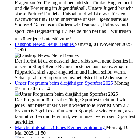
Fragen zur Verfügung und bedankt sich für das Engagement
und die Förderung im Jugendfußball. Unsere Jugend braucht
starke Partner! Du liebst Fußball und willst etwas für den
Nachwuchs tun? Dann unterstütze unsere Jugendteams als
Sponsor! Gemeinsam fördern wir Teamgeist, Fairness und
sportliche Begeisterung.👉 Melde dich bei uns – wir freuen
uns über jede Unterstützung!
Fanshop News: Neue Beanies
Samstag, 01 November 2025
12:00
Der Herbst ist da & passend dazu gibts zwei neue Beanies in
unserem Shop! Beide Beanies bestehen aus hochwertigem
Rippstrick, sind super angenehm und halten schön warm.
Schau jetzt im Shop vorbei:tus-nettelstedt.fan12.de/beanie
Unser Programm beim diesjährigen Sportfest 2025
Montag,
09 Juni 2025 21:41
Das Programm für das diesjährige Sportfest steht und wie
jedes Jahr bietet unser Verein wieder tolle Events! Vom 2.7
bis zum 6.7 geht es auf unserem Sportplatz wieder rund, also
kommt vorbei und feiert mit, wenn unser Verein sein Sportfest
ausrichtet!
Mädchenfußball - Offenes Kennenlerntraining
Montag, 19
Mai 2025 11:50