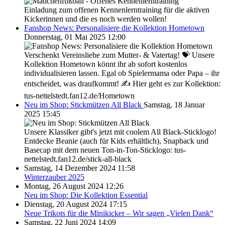
Einladung zum offenen Kennenlerntraining für die aktiven
Kickerinnen und die es noch werden wollen!
Fanshop News: Personalisiere die Kollektion Hometown
Donnerstag, 01 Mai 2025 12:00
Verschenkt Vereinsliebe zum Mutter- & Vatertag! 💝 Unsere
Kollektion Hometown könnt ihr ab sofort kostenlos
individualisieren lassen. Egal ob Spielermama oder Papa – ihr
entscheidet, was draufkommt! ✍ Hier geht es zur Kollektion:
tus-nettelstedt.fan12.de/Hometown
Neu im Shop: Stickmützen All Black
Samstag, 18 Januar
2025 15:45
Unsere Klassiker gibt's jetzt mit coolem All Black-Sticklogo!
Entdecke Beanie (auch für Kids erhältlich), Snapback und
Basecap mit dem neuen Ton-in-Ton-Sticklogo: tus-
nettelstedt.fan12.de/stick-all-black
Samstag, 14 Dezember 2024 11:58
Winterzauber 2025
Montag, 26 August 2024 12:26
Neu im Shop: Die Kollektion Essential
Dienstag, 20 August 2024 17:15
Neue Trikots für die Minikicker – Wir sagen „Vielen Dank“
Samstag, 22 Juni 2024 14:09