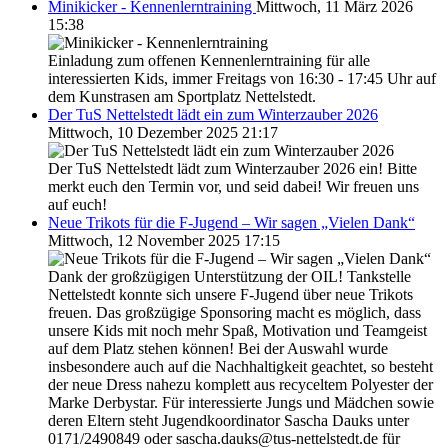
Minikicker - Kennenlerntraining
Mittwoch, 11 März 2026
15:38
Einladung zum offenen Kennenlerntraining für alle
interessierten Kids, immer Freitags von 16:30 - 17:45 Uhr auf
dem Kunstrasen am Sportplatz Nettelstedt.
Der TuS Nettelstedt lädt ein zum Winterzauber 2026
Mittwoch, 10 Dezember 2025 21:17
Der TuS Nettelstedt lädt zum Winterzauber 2026 ein! Bitte
merkt euch den Termin vor, und seid dabei! Wir freuen uns
auf euch!
Neue Trikots für die F-Jugend – Wir sagen „Vielen Dank“
Mittwoch, 12 November 2025 17:15
Dank der großzügigen Unterstützung der OIL! Tankstelle
Nettelstedt konnte sich unsere F-Jugend über neue Trikots
freuen. Das großzügige Sponsoring macht es möglich, dass
unsere Kids mit noch mehr Spaß, Motivation und Teamgeist
auf dem Platz stehen können! Bei der Auswahl wurde
insbesondere auch auf die Nachhaltigkeit geachtet, so besteht
der neue Dress nahezu komplett aus recyceltem Polyester der
Marke Derbystar. Für interessierte Jungs und Mädchen sowie
deren Eltern steht Jugendkoordinator Sascha Dauks unter
0171/2490849 oder sascha.dauks@tus-nettelstedt.de für