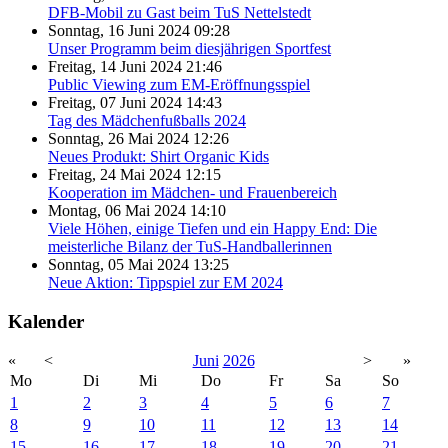
DFB-Mobil zu Gast beim TuS Nettelstedt
Sonntag, 16 Juni 2024 09:28
Unser Programm beim diesjährigen Sportfest
Freitag, 14 Juni 2024 21:46
Public Viewing zum EM-Eröffnungsspiel
Freitag, 07 Juni 2024 14:43
Tag des Mädchenfußballs 2024
Sonntag, 26 Mai 2024 12:26
Neues Produkt: Shirt Organic Kids
Freitag, 24 Mai 2024 12:15
Kooperation im Mädchen- und Frauenbereich
Montag, 06 Mai 2024 14:10
Viele Höhen, einige Tiefen und ein Happy End: Die
meisterliche Bilanz der TuS-Handballerinnen
Sonntag, 05 Mai 2024 13:25
Neue Aktion: Tippspiel zur EM 2024
Kalender
«
<
Juni
2026
>
»
Mo
Di
Mi
Do
Fr
Sa
So
1
2
3
4
5
6
7
8
9
10
11
12
13
14
15
16
17
18
19
20
21