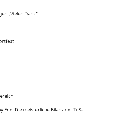
agen „Vielen Dank“
t
rtfest
l
ereich
y End: Die meisterliche Bilanz der TuS-