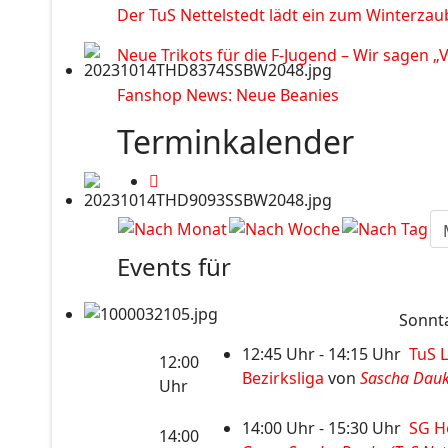
Der TuS Nettelstedt lädt ein zum Winterzau
Neue Trikots für die F-Jugend – Wir sagen „
Fanshop News: Neue Beanies
Terminkalender
Events für
Sonnta
12:45 Uhr - 14:15 Uhr
TuS L
12:00
Bezirksliga
von
Sascha Dauks
Uhr
14:00 Uhr - 15:30 Uhr
SG Ho
14:00