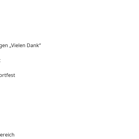
agen „Vielen Dank“
t
rtfest
l
ereich