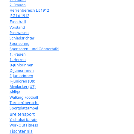
2. Frauen
Herrenbereich Lit 1912
JSG Lit 1912
Fussball
Vorstand
Passwesen
Schiedsrichter
Sponsoring
Sponsoren- und Gönnertafel
1. Frauen
1. Herren
B-Juniorinnen
D-Juniorinnen
E-Juniorinnen
F-Junioren (U9)
Minikicker (U7)
Altliga
Walking Football
Turnierübersicht
Sportplatzampel
Breitensport
Yoshukai Karate
WorkOut Fitness
Tischtennis