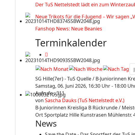
Der TuS Nettelstedt lädt ein zum Winterzau
Neue Trikots für die F-Jugend – Wir sagen „
Fanshop News: Neue Beanies
Terminkalender
SG Hille(7er) - TuS Quelle / B-Juniorinnen Kre
Samstag, 06. Juni 2026, 16:30 Uhr - 18:00 Uh
Aufrufe
: 311
von
Sascha Dauks (TuS Nettelstedt e.V.)
B-Juniorinnen Kreisliga B Rückrunde / Meist
Ort
Sportplatz Hille Kunstrasen Mühlenstr. 
News
Save the Date - Das Sportfest des TuS i