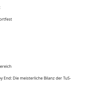
t
rtfest
l
ereich
y End: Die meisterliche Bilanz der TuS-