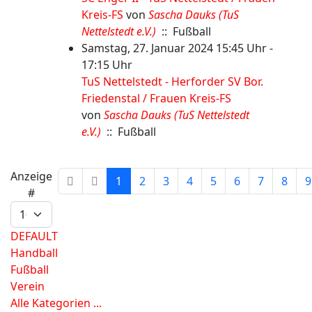
Kreis-FS
von
Sascha Dauks (TuS
Nettelstedt e.V.)
:: Fußball
Samstag, 27. Januar 2024 15:45 Uhr -
17:15 Uhr
TuS Nettelstedt - Herforder SV Bor.
Friedenstal / Frauen Kreis-FS
von
Sascha Dauks (TuS Nettelstedt
e.V.)
:: Fußball
Limite der Paginierungsliste
Anzeige
1
2
3
4
5
6
7
8
9
#
DEFAULT
Handball
Fußball
Verein
Alle Kategorien ...