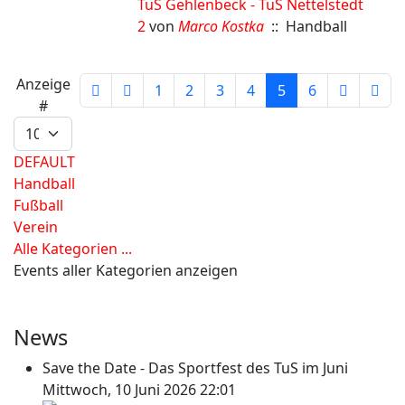
TuS Gehlenbeck - TuS Nettelstedt
2
von
Marco Kostka
:: Handball
Limite der Paginierungsliste
Anzeige
1
2
3
4
5
6
#
DEFAULT
Handball
Fußball
Verein
Alle Kategorien ...
Events aller Kategorien anzeigen
News
Save the Date - Das Sportfest des TuS im Juni
Mittwoch, 10 Juni 2026 22:01