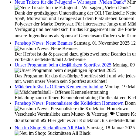
Neue Trikots für die F-Jugend – Wir sagen „Vielen Dank“
Mitt
Dank der großzügigen Unterstützung der OIL! Tankstelle Nette
Spaß, Motivation und Teamgeist auf dem Platz stehen können! 
Polyester der Marke Derbystar. Für interessierte Jungs und Mä
Verfügung und bedankt sich für das Engagement und die Förder
unsere Jugendteams als Sponsor! Gemeinsam fördern wir Teamge
Fanshop News: Neue Beanies
Samstag, 01 November 2025 12
Der Herbst ist da & passend dazu gibts zwei neue Beanies in 
vorbei:tus-nettelstedt.fan12.de/beanie
Unser Programm beim diesjährigen Sportfest 2025
Montag, 09 
Das Programm für das diesjährige Sportfest steht und wie jedes
mit, wenn unser Verein sein Sportfest ausrichtet!
Mädchenfußball - Offenes Kennenlerntraining
Montag, 19 Mai
Einladung zum offenen Kennenlerntraining für die aktiven Kic
Fanshop News: Personalisiere die Kollektion Hometown
Donne
Verschenkt Vereinsliebe zum Mutter- & Vatertag! 💝 Unsere Kol
draufkommt! ✍ Hier geht es zur Kollektion: tus-nettelstedt
Neu im Shop: Stickmützen All Black
Samstag, 18 Januar 2025