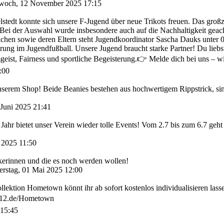
woch, 12 November 2025 17:15
lstedt konnte sich unsere F-Jugend über neue Trikots freuen. Das gro
Bei der Auswahl wurde insbesondere auch auf die Nachhaltigkeit geacht
dchen sowie deren Eltern steht Jugendkoordinator Sascha Dauks unter 
ung im Jugendfußball. Unsere Jugend braucht starke Partner! Du liebs
ist, Fairness und sportliche Begeisterung.👉 Melde dich bei uns – wi
:00
unserem Shop! Beide Beanies bestehen aus hochwertigem Rippstrick, s
Juni 2025 21:41
 Jahr bietet unser Verein wieder tolle Events! Vom 2.7 bis zum 6.7 geht
 2025 11:50
kerinnen und die es noch werden wollen!
rstag, 01 Mai 2025 12:00
lektion Hometown könnt ihr ab sofort kostenlos individualisieren lass
.fan12.de/Hometown
 15:45