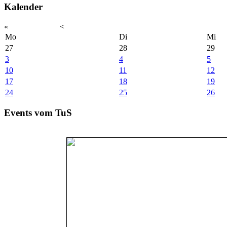
Kalender
«
<
Mo
Di
Mi
27
28
29
3
4
5
10
11
12
17
18
19
24
25
26
Events vom TuS